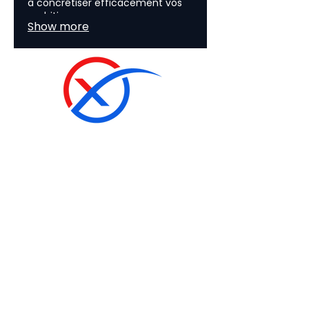
à concrétiser efficacement vos
ambitions.
Show more
Scheldt Valley Business Park
149, Rue du Moulin - BP 19
59264 Onnaing
Monday to Friday
from 8:00 a.m. - 12:00 p.m. and 2:00 p.m.
- 6:00 p.m.
Request a quote
XTREM COATINGS
Back to:
The reception
Our solutions