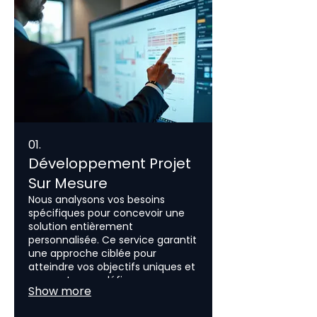
01.
Développement Projet
Sur Mesure
Nous analysons vos besoins
spécifiques pour concevoir une
solution entièrement
personnalisée. Ce service garantit
une approche ciblée pour
atteindre vos objectifs uniques et
surmonter vos défis.
Show more