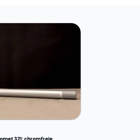
met 321: chromfreie