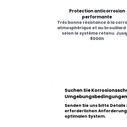
Protection anticorrosion
performante
Très bonne résistance à la corr
atmosphérique et au brouillard 
selon le système retenu. Jus
8000h
Suchen Sie Korrosionsschu
Umgebungsbedingungen 
Senden Sie uns bitte Detail
erforderlichen Anforderunge
optimalen System.