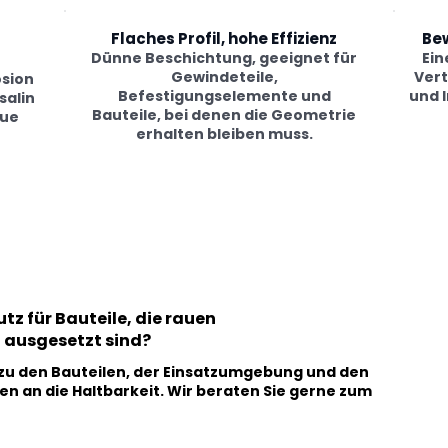
Flaches Profil, hohe Effizienz
Bew
Dünne Beschichtung, geeignet für
Ein
Gewindeteile,
Vert
osion
Befestigungselemente und
und 
salin
Bauteile, bei denen die Geometrie
que
erhalten bleiben muss.
tz für Bauteile, die rauen
ausgesetzt sind?
s zu den Bauteilen, der Einsatzumgebung und den
n an die Haltbarkeit. Wir beraten Sie gerne zum