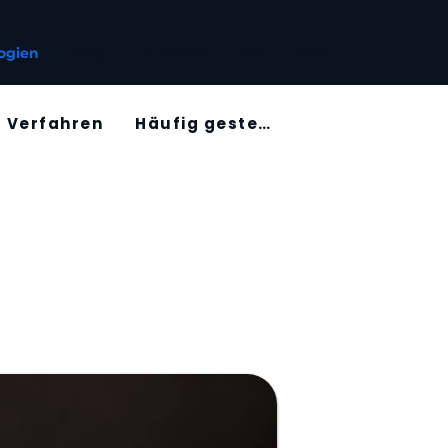
ogien
Blog
À propos
Um
Plus
Verfahren
Häufig gestellte Fragen