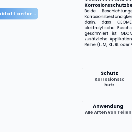
Korrosionsschutzb
Beide Beschichtung
Technisches Datenblatt anfordern
Korrosionsbeständigke
darin, dass GEOM
elektrolytische Beschi
geschmiert ist. GEO
zusätzliche Applikati
Reihe (L, M, XL, RL oder 
Schutz
Korrosionssc
hutz
Anwendung
Alle Arten von Teilen