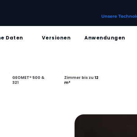
Unsere Lösungen
Ihre Märkte
Unsere Technol
he Daten
Versionen
Anwendungen
GEOMET® 500 &
Zimmer bis zu
12
321
m²