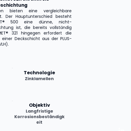
eschichtung
en bieten eine vergleichbare
it. Der Hauptunterschied besteht
ET® 500 eine dünne, nicht-
chtung ist, die bereits vollständig
MET® 321 hingegen erfordert die
on einer Deckschicht aus der PLUS-
VLH).
Technologie
Zinklamellen
Objektiv
Langfristige
Korrosionsbeständigk
eit