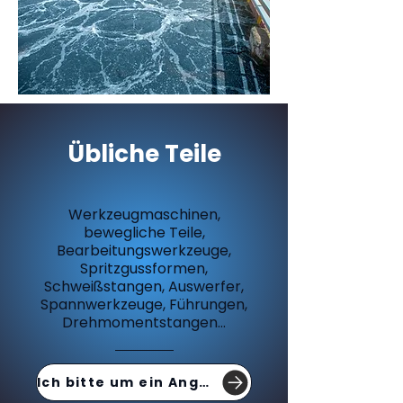
Übliche Teile
Werkzeugmaschinen,
bewegliche Teile,
Bearbeitungswerkzeuge,
Spritzgussformen,
Schweißstangen, Auswerfer,
Spannwerkzeuge, Führungen,
Drehmomentstangen...
Ich bitte um ein Angebot.