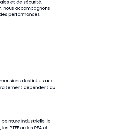
les et de sécurité.
sion, nous accompagnons
t des performances
imensions destinées aux
e traitement dépendent du
inture industrielle, le
 les PTFE ou les PFA et