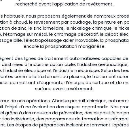
recherché avant l’application de revêtement.
ts habituels, nous proposons également de nombreux pro
ation à chaud, le revêtement par poudrage, la peinture en po
ion de zinc, le zinc lamellaire, le nickelage chimique, le nick
e, l’étamage sur métal, le chromage décoratif, le dépôt élect
lissage bille, l’électropolissage acier inoxydable, la phosphat
encore la phosphatation manganèse.
grent des lignes de traitement automatisées capables de 
estinées à l’industrie automobile, l’industrie aéronautique, 
e, l’industrie électrique et l’industrie mécanique. Selon les b
vantes comme le traitement au plasma, le traitement coron
aces permettent d’augmenter l’énergie de surface et de maî
surface avant revêtement.
 cœur de nos opérations. Chaque produit chimique, notamment
t l’objet d’une évaluation des risques approfondie. Nos proc
el grâce à des mesures de prévention, des dispositifs de pro
ion individuelle, des programmes de formation et informat
t. Les étapes de préparation incluent notamment l’opérat