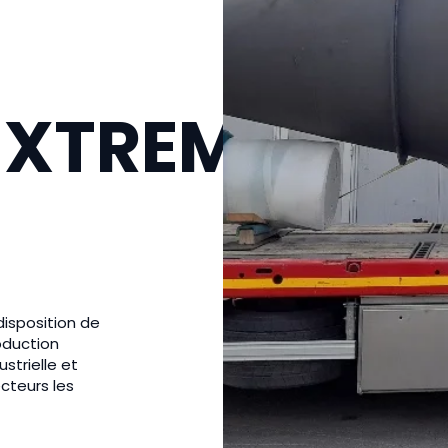
| XTREM
isposition de
oduction
strielle et
cteurs les