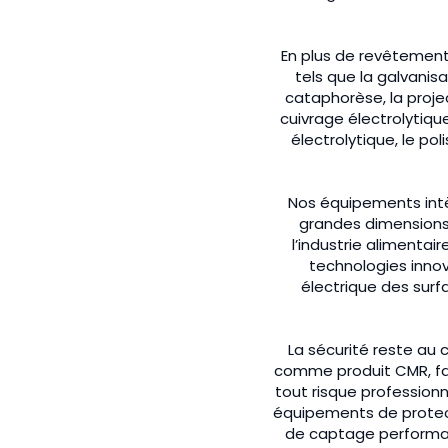
En plus de revêtemen
tels que la galvanis
cataphorèse, la project
cuivrage électrolytiqu
électrolytique, le po
Nos équipements intè
grandes dimensions d
l’industrie alimentair
technologies inno
électrique des surf
La sécurité reste au
comme produit CMR, fai
tout risque professionn
équipements de protect
de captage performan