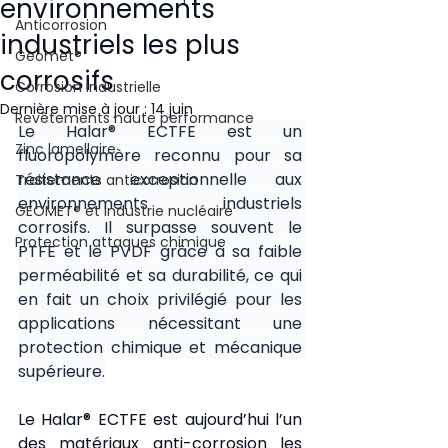
environnements
Anticorrosion
industriels les plus
Geomet®
corrosifs
Corrosion industrielle
Dernière mise à jour :
14 juin
Revêtements haute performance
Le Halar® ECTFE est un 
Zinc lamellaire
fluoropolymère reconnu pour sa 
résistance exceptionnelle aux 
Traitements anticorrosion
environnements industriels 
GEOMET® et Industrie nucléaire
corrosifs. Il surpasse souvent le 
Protection attaques chimique
PTFE et le PVDF grâce à sa faible 
perméabilité et sa durabilité, ce qui 
en fait un choix privilégié pour les 
applications nécessitant une 
protection chimique et mécanique 
supérieure.
Le Halar® ECTFE est aujourd’hui l’un 
des matériaux anti-corrosion les 