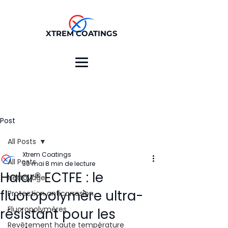
XTREM COATINGS
Post
All Posts
Xtrem Coatings
All Posts
30 mai
8 min de lecture
Halar® ECTFE : le
Nettoyage
fluoropolymère ultra-
Protection anticorrosion
Fluoropolymères
résistant pour les
Revêtement haute température