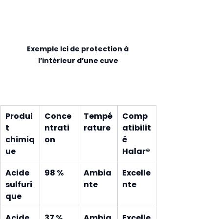
Exemple Ici de protection à 
l’intérieur d’une cuve
Produi
Conce
Tempé
Comp
t 
ntrati
rature
atibilit
chimiq
on
é 
ue
Halar®
Acide 
98 %
Ambia
Excelle
sulfuri
nte
nte
que
Acide 
37 %
Ambia
Excelle