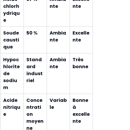
chlorh
nte
nte
ydriqu
e
Soude 
50 %
Ambia
Excelle
causti
nte
nte
que
Hypoc
Stand
Ambia
Très 
hlorite 
ard 
nte
bonne
de 
indust
sodiu
riel
m
Acide 
Conce
Variab
Bonne 
nitriqu
ntrati
le
à 
e
on 
excelle
moyen
nte
ne