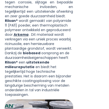
tegen corrosie, slijtage en bepaalde
mechanische invloeden, en
tegelijkertijd een uitstekende afwerking
en zeer goede duurzaamheid biedt.
Rilsan®
wordt gemaakt van polyamide
11 (PA11) poeder, een thermoplastisch
polymeer ontwikkeld en geproduceerd
door
Arkema
. Dit materiaal wordt
verkregen via een uniek proces waarbij
ricinusolie, een hernieuwbare
plantaardige grondstof, wordt verwerkt.
Dankzij de
biobased
oorsprong en de
duurzaamheidseigenschappen heeft
Rilsan®
een
uitstekende
milieureputatie
en biedt het
tegelijkertijd hoge technische
prestaties. Het is daarom een bijzonder
geschikte coatingoplossing voor de
langdurige bescherming van metalen
onderdelen in tal van industriële
toepassingen.