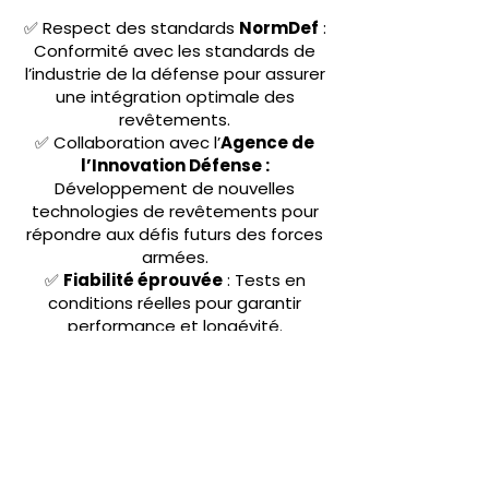
✅ Respect des standards
NormDef
:
Conformité avec les standards de
l’industrie de la défense pour assurer
une intégration optimale des
revêtements.
✅ Collaboration avec l’
Agence de
l’Innovation Défense :
Développement de nouvelles
technologies de revêtements pour
répondre aux défis futurs des forces
armées.
✅
Fiabilité éprouvée
: Tests en
conditions réelles pour garantir
performance et longévité.
✅
Expertise & accompagnement
:
Conseil et développement
personnalisé selon vos contraintes
opérationnelles.
✅
Qualification
:
Xtrem Coatings
est qualifié par nombre de donneurs
d'ordres de la Défense.