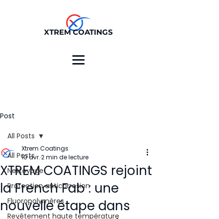
XTREM COATINGS
Post
All Posts
Xtrem Coatings
All Posts
10 avr.
2 min de lecture
XTREM COATINGS rejoint
Nettoyage
la French Fab : une
Protection anticorrosion
Fluoropolymères
nouvelle étape dans
Revêtement haute température