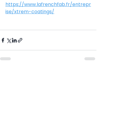
https://www.lafrenchfab.fr/entrepr
ise/xtrem-coatings/
Voir tout
Posts récents