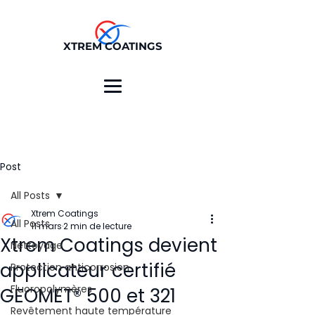
XTREM COATINGS
Post
All Posts
Xtrem Coatings
All Posts
11 mars
2 min de lecture
Xtrem Coatings devient
Nettoyage
applicateur certifié
Protection anticorrosion
Fluoropolymères
GEOMET® 500 et 321
Revêtement haute température